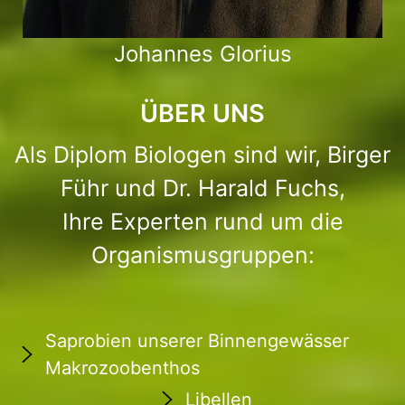
Johannes Glorius
ÜBER UNS
Als Diplom Biologen sind wir, Birger
Führ und Dr. Harald Fuchs,
Ihre Experten rund um die
Organismusgruppen:
Saprobien unserer Binnengewässer
Makrozoobenthos
Libellen